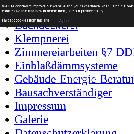
We use cookies to improve our website and your experience when using it. Cookies
Home
cookies we use and how to delete them, see our
privacy policy
.
I accept cookies from this site.
Agree
Dachdeckerei
Klempnerei
Zimmereiarbeiten §7 D
Einblaßdämmsysteme
Gebäude-Energie-Beratu
Bausachverständiger
Impressum
Galerie
Datenschutzerklärung